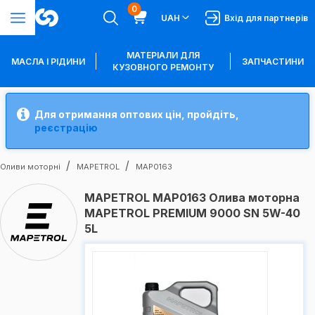
0
UAH
Вхід для партнерів
МАТЕРІАЛИ ДЛЯ
МАСЛА І РІДИНИ
ЗАПЧАСТИНИ
КУЗОВНОГО РЕМОНТУ
Для отримання оптових цін, пройдіть,
реєстрацію
Оливи моторні
MAPETROL
MAP0163
MAPETROL MAP0163 Олива моторна
MAPETROL PREMIUM 9000 SN 5W-40
5L