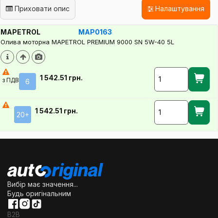
Приховати опис
Налаштування
MAPETROL
MAP0163
Олива моторна MAPETROL PREMIUM 9000 SN 5W-40 5L
1 542.51 грн.
з ПДВ
6
1 542.51 грн.
20+
Вибір має значення...
Будь оригінальним
B2B