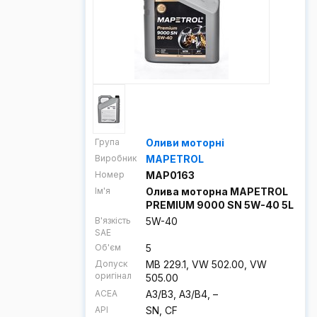
Група
Оливи моторні
Виробник
MAPETROL
Номер
MAP0163
Ім'я
Олива моторна MAPETROL
PREMIUM 9000 SN 5W-40 5L
В'язкість
5W-40
SAE
Об'єм
5
Допуск
MB 229.1, VW 502.00, VW
оригінал
505.00
ACEA
A3/B3, A3/B4, –
API
SN, CF