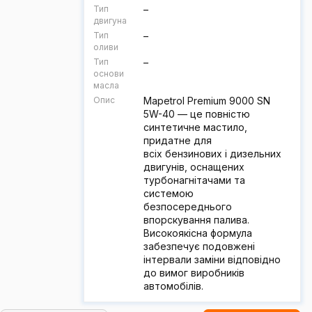
Тип
–
двигуна
Тип
–
оливи
Тип
–
основи
масла
Опис
Mapetrol Premium 9000 SN
5W-40 — це повністю
синтетичне мастило,
придатне для
всіх бензинових і дизельних
двигунів, оснащених
турбонагнітачами та
системою
безпосереднього
впорскування палива.
Високоякісна формула
забезпечує подовжені
інтервали заміни відповідно
до вимог виробників
автомобілів.