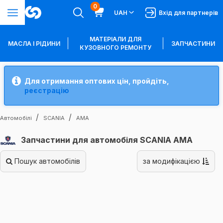
0
UAH
Вхід для партнерів
МАТЕРІАЛИ ДЛЯ
МАСЛА І РІДИНИ
ЗАПЧАСТИНИ
КУЗОВНОГО РЕМОНТУ
Для отримання оптових цін, пройдіть,
реєстрацію
Автомобілі
SCANIA
AMA
Запчастини для автомобіля SCANIA AMA
Пошук автомобілів
за модифікацією