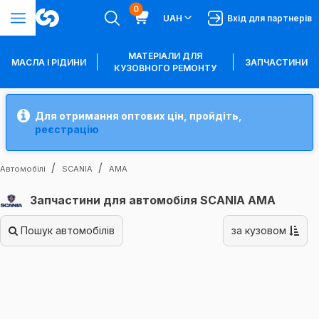
0
UAH
Вхід для партнерів
МАТЕРІАЛИ ДЛЯ
МАСЛА І РІДИНИ
ЗАПЧАСТИНИ
КУЗОВНОГО РЕМОНТУ
Для отримання оптових цін, пройдіть,
реєстрацію
Автомобілі
SCANIA
AMA
Запчастини для автомобіля SCANIA AMA
Пошук автомобілів
за кузовом