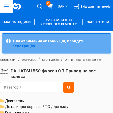
0
UAH
Вхід для партнерів
МАТЕРІАЛИ ДЛЯ
МАСЛА І РІДИНИ
ЗАПЧАСТИНИ
КУЗОВНОГО РЕМОНТУ
Для отримання оптових цін, пройдіть,
реєстрацію
Автомобілі
DAIHATSU
550 фургон
0.7 Привод на все колеса
DAIHATSU 550 фургон 0.7 Привод на все
колеса
Двигатель
Детали для сервиса / ТО / догляду
Кондиционер