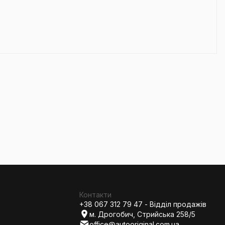
Контакти
+38 067 312 79 47 - Відділ продажів
м. Дрогобич, Стрийська 258/5
office@autooriginal.com.ua