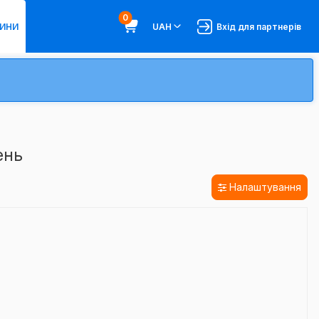
0
ИНИ
UAH
Вхід для партнерів
ень
Налаштування