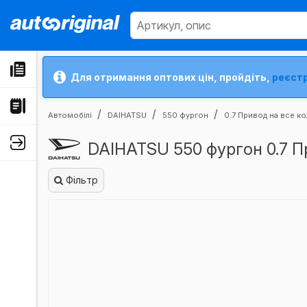
Для отримання оптових цін, пройдіть,
реєст
Автомобілі
DAIHATSU
550 фургон
0.7 Привод на все к
DAIHATSU 550 фургон 0.7 П
Фільтр