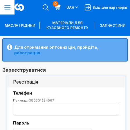
0
UAH
Вхід для партнерів
МАТЕРІАЛИ ДЛЯ
МАСЛА І РІДИНИ
ЗАПЧАСТИНИ
КУЗОВНОГО РЕМОНТУ
Для отримання оптових цін, пройдіть,
реєстрацію
Зареєструватися
Реєстрація
Телефон
Приклад: 380501234567
Пароль