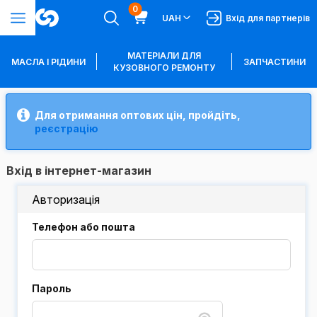
0
UAH
Вхід для партнерів
МАТЕРІАЛИ ДЛЯ
МАСЛА І РІДИНИ
ЗАПЧАСТИНИ
КУЗОВНОГО РЕМОНТУ
Для отримання оптових цін, пройдіть,
реєстрацію
Вхід в інтернет-магазин
Авторизація
Телефон або пошта
Пароль