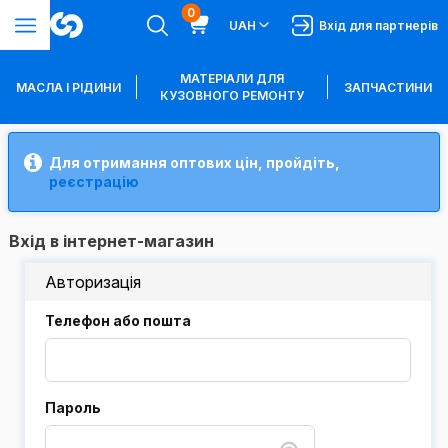
0
UAH
Вхід для партнерів
МАТЕРІАЛИ ДЛЯ
МАСЛА І РІДИНИ
ЗАПЧАСТИНИ
КУЗОВНОГО РЕМОНТУ
Для отримання оптових цін, пройдіть,
реєстрацію
Вхід в інтернет-магазин
Авторизація
Телефон або пошта
Пароль