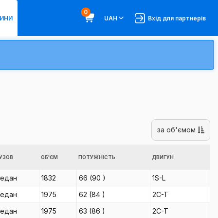
0
ИНИ
UAH
Вхід для партнерів
за об'ємом
УЗОВ
ОБ'ЄМ
ПОТУЖНІСТЬ
ДВИГУН
седан
1832
66
(90
)
1S-L
седан
1975
62
(84
)
2C-T
седан
1975
63
(86
)
2C-T