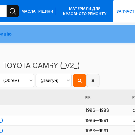
МАТЕРІАЛИ ДЛЯ
МАСЛА І РІДИНИ
ЗАПЧАСТ
КУЗОВНОГО РЕМОНТУ
рацію
я TOYOTA CAMRY (_V2_)
РІК
К
1986—1988
_)
1986—1991
_)
1988—1991