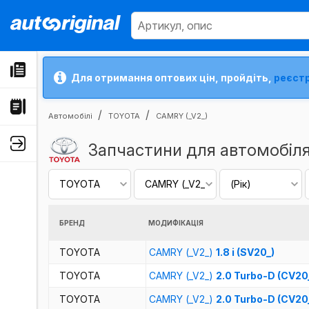
Для отримання оптових цін, пройдіть,
реєст
Автомобілі
TOYOTA
CAMRY (_V2_)
Запчастини для автомобіл
БРЕНД
МОДИФІКАЦІЯ
TOYOTA
CAMRY (_V2_)
1.8 i (SV20_)
TOYOTA
CAMRY (_V2_)
2.0 Turbo-D (CV20
TOYOTA
CAMRY (_V2_)
2.0 Turbo-D (CV20