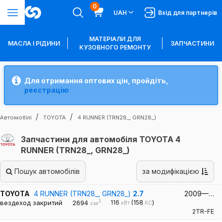
0
UAH
Вхід для партнерів
МАТЕРІАЛИ ДЛЯ
МАСЛА І РІДИНИ
ЗАПЧАСТИНИ
КУЗОВНОГО РЕМОНТУ
Для отримання оптових цін, пройдіть,
реєстрацію
Автомобілі
TOYOTA
4 RUNNER (TRN28_, GRN28_)
Запчастини для автомобіля TOYOTA 4
RUNNER (TRN28_, GRN28_)
Пошук автомобілів
за модифікацією
TOYOTA
4 RUNNER (TRN28_, GRN28_)
2.7
2009—…
3
вездеход закритий
2694
116
(158
)
кВт
КС
см
2TR-FE