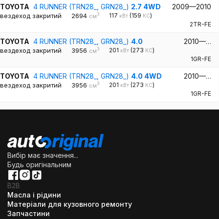
TOYOTA
4 RUNNER (TRN28_, GRN28_)
2.7 4WD
2009—2010
3
вездеход закритий
2694
117
(159
)
кВт
КС
см
2TR-FE
TOYOTA
4 RUNNER (TRN28_, GRN28_)
4.0
2010—…
3
вездеход закритий
3956
201
(273
)
кВт
КС
см
1GR-FE
TOYOTA
4 RUNNER (TRN28_, GRN28_)
4.0 4WD
2010—…
3
вездеход закритий
3956
201
(273
)
кВт
КС
см
1GR-FE
Вибір має значення...
Будь оригінальним
B2B
Масла і рідини
Матеріали для кузовного ремонту
Запчастини