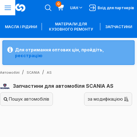
0
UAH
Вхід для партнерів
МАТЕРІАЛИ ДЛЯ
МАСЛА І РІДИНИ
ЗАПЧАСТИНИ
КУЗОВНОГО РЕМОНТУ
Для отримання оптових цін, пройдіть,
реєстрацію
Автомобілі
SCANIA
AS
Запчастини для автомобіля SCANIA AS
Пошук автомобілів
за модифікацією