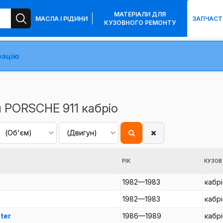
МАТЕРІАЛИ ДЛЯ
МАСЛА І РІДИНИ
ЗАПЧАСТ
КУЗОВНОГО РЕМОНТУ
рацію
 PORSCHE 911 кабріо
РІК
КУЗОВ
1982—1983
кабр
1982—1983
кабр
ter
1986—1989
кабр