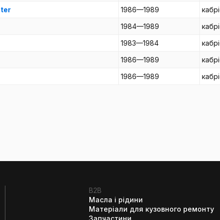
ter
1986—1989
кабр
1984—1989
кабр
1983—1984
кабр
1986—1989
кабр
1986—1989
кабр
B2B
Масла і рідини
Матеріали для кузовного ремонту
Запчастини