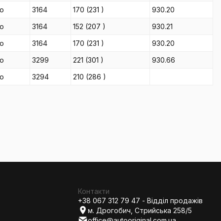
іо
3164
170
(231
)
930.20
іо
3164
152
(207
)
930.21
іо
3164
170
(231
)
930.20
іо
3299
221
(301
)
930.66
іо
3294
210
(286
)
Контакти
+38 067 312 79 47 - Відділ продажів
м. Дрогобич, Стрийська 258/5
office@autooriginal.com.ua