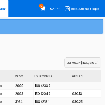
0
ИНИ
UAH
Вхід для партнерів
за модифікацією
ОБ'ЄМ
ПОТУЖНІСТЬ
ДВИГУН
іо
2999
169
(230
)
іо
2993
150
(204
)
930.10
іо
3164
160
(218
)
930.25