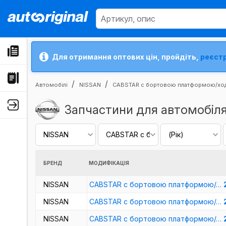
Для отримання оптових цін, пройдіть,
реєст
Автомобілі
NISSAN
CABSTAR c бортовою платформою/ходо
Запчастини для автомобіл
БРЕНД
МОДИФІКАЦІЯ
NISSAN
CABSTAR c бортовою платформою/…
NISSAN
CABSTAR c бортовою платформою/…
NISSAN
CABSTAR c бортовою платформою/…