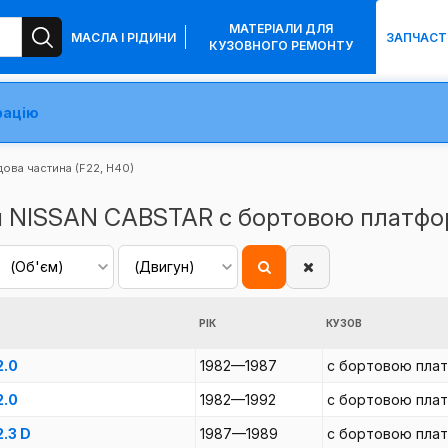
МАТЕРІАЛИ ДЛЯ
МАСЛА І РІДИНИ
ЗАПЧАСТ
КУЗОВНОГО РЕМОНТУ
рацію
ва частина (F22, H40)
я NISSAN CABSTAR c бортовою платфор
РІК
КУЗОВ
2.0
1982—1987
c бортовою пла
2.0
1982—1992
c бортовою пла
2.3 D
1987—1989
c бортовою пла