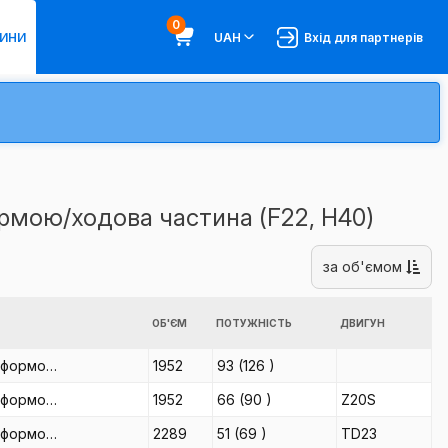
0
ИНИ
UAH
Вхід для партнерів
мою/ходова частина (F22, H40)
за об'ємом
ОБ'ЄМ
ПОТУЖНІСТЬ
ДВИГУН
тформо…
1952
93
(126
)
тформо…
1952
66
(90
)
Z20S
тформо…
2289
51
(69
)
TD23