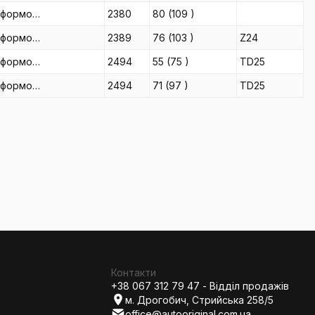
тформо…
2380
80
(109
)
тформо…
2389
76
(103
)
Z24
тформо…
2494
55
(75
)
TD25
тформо…
2494
71
(97
)
TD25
Контакти
+38 067 312 79 47 - Відділ продажів
м. Дрогобич, Стрийська 258/5
office@autooriginal.com.ua