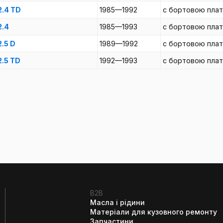
2.4 TD
1985—1992
c бортовою пла
2.4
1985—1993
c бортовою пла
2.5 D
1989—1992
c бортовою пла
2.5 TD
1992—1993
c бортовою пла
B2B
Масла і рідини
Матеріали для кузовного ремонту
Запчастини