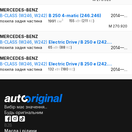
MERCEDES-BENZ
B-CLASS (W246, W242)
B 250 4-matic (246.246)
2014—…
3
похила задня частина
1991
155
(211
)
кВт
КС
см
M 270.920
MERCEDES-BENZ
B-CLASS (W246, W242)
Electric Drive / B 250 e (242.…
похила задня частина
65
(88
)
2014—…
кВт
КС
MERCEDES-BENZ
B-CLASS (W246, W242)
Electric Drive / B 250 e (242.…
похила задня частина
132
(180
)
2014—…
кВт
КС
Вибір має значення...
Будь оригінальним
B2B
Масла і рідини