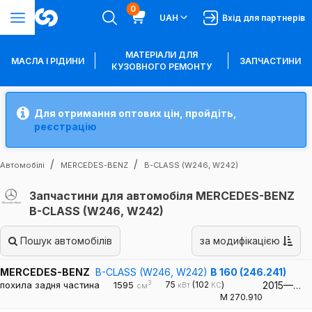
0
UAH
Вхід для партнерів
МАТЕРІАЛИ ДЛЯ
МАСЛА І РІДИНИ
ЗАПЧАСТИНИ
КУЗОВНОГО РЕМОНТУ
Для отримання оптових цін, пройдіть,
реєстрацію
Автомобілі
MERCEDES-BENZ
B-CLASS (W246, W242)
Запчастини для автомобіля MERCEDES-BENZ
B-CLASS (W246, W242)
Пошук автомобілів
за модифікацією
MERCEDES-BENZ
B-CLASS (W246, W242)
B 160 (246.241)
3
похила задня частина
1595
75
(102
)
2015—…
кВт
КС
см
M 270.910