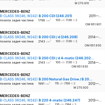
M 270.910
MERCEDES-BENZ
B-CLASS (W246, W242)
B 200 CDI (246.201)
2011—…
3
похила задня частина
1796
100
(136
)
кВт
КС
см
OM 651.901
MERCEDES-BENZ
B-CLASS (W246, W242)
B 200 CDI / d (246.208)
2014—…
3
похила задня частина
2143
100
(136
)
кВт
КС
см
OM 651.930
MERCEDES-BENZ
B-CLASS (W246, W242)
B 200 CDI / d 4-matic (246.202…
3
похила задня частина
2143
100
(136
)
2014—…
кВт
КС
см
OM 651.930
MERCEDES-BENZ
B-CLASS (W246, W242)
B 200 Natural Gas Drive / B 20…
3
похила задня частина
1991
115
(156
)
2012—…
кВт
КС
см
M 270.920
MERCEDES-BENZ
B-CLASS (W246, W242)
B 220 4-matic (246.247)
2013—…
3
похила задня частина
1991
135
(184
)
кВт
КС
см