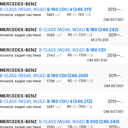
MERCEDES-BENZ
B-CLASS (W246, W242)
B 160 CDI / d (246.211)
2013—…
3
похила задня частина
1461
66
(90
)
кВт
КС
см
OM 607.951
MERCEDES-BENZ
B-CLASS (W246, W242)
B 180 (246.242)
3
похила задня частина
1595
90
(122
)
2011—…
кВт
КС
см
M 270.910
MERCEDES-BENZ
B-CLASS (W246, W242)
B 180 CDI
3
похила задня частина
2143
80
(109
)
2014—…
кВт
КС
см
OM 651.930
MERCEDES-BENZ
B-CLASS (W246, W242)
B 180 CDI (246.200)
2011—…
3
похила задня частина
1796
80
(109
)
кВт
КС
см
OM 651.901
MERCEDES-BENZ
B-CLASS (W246, W242)
B 180 CDI / d (246.212)
2013—…
3
похила задня частина
1461
80
(109
)
кВт
КС
см
OM 607.951
MERCEDES-BENZ
B-CLASS (W246, W242)
B 200 (246.243)
3
похила задня частина
1595
115
(156
)
2011—…
кВт
КС
см