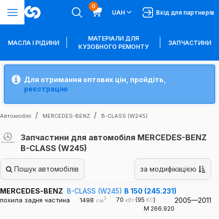
0
UAH
Вхід для партнерів
МАТЕРІАЛИ ДЛЯ
МАСЛА І РІДИНИ
ЗАПЧАСТИНИ
КУЗОВНОГО РЕМОНТУ
Для отримання оптових цін, пройдіть,
реєстрацію
Автомобілі
MERCEDES-BENZ
B-CLASS (W245)
Запчастини для автомобіля MERCEDES-BENZ
B-CLASS (W245)
Пошук автомобілів
за модифікацією
MERCEDES-BENZ
B-CLASS (W245)
B 150 (245.231)
3
похила задня частина
1498
70
(95
)
2005—2011
кВт
КС
см
M 266.920