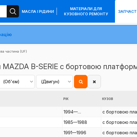
МАТЕРІАЛИ ДЛЯ
МАСЛА І РІДИНИ
ЗАПЧАСТ
КУЗОВНОГО РЕМОНТУ
рацію
а частина (UF)
я MAZDA B-SERIE c бортовою платформ
РІК
КУЗОВ
1994—…
c бортовою пл
0
1985—1988
c бортовою пл
1991—1996
c бортовою пл