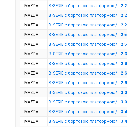
MAZDA
B-SERIE c бортовою платформою/…
2.2
MAZDA
B-SERIE c бортовою платформою/…
2.2
MAZDA
B-SERIE c бортовою платформою/…
2.2
MAZDA
B-SERIE c бортовою платформою/…
2.5
MAZDA
B-SERIE c бортовою платформою/…
2.
MAZDA
B-SERIE c бортовою платформою/…
2.6
MAZDA
B-SERIE c бортовою платформою/…
2.6
MAZDA
B-SERIE c бортовою платформою/…
2.6
MAZDA
B-SERIE c бортовою платформою/…
2.6
MAZDA
B-SERIE c бортовою платформою/…
3.
MAZDA
B-SERIE c бортовою платформою/…
3.
MAZDA
B-SERIE c бортовою платформою/…
3.
MAZDA
B-SERIE c бортовою платформою/…
3.