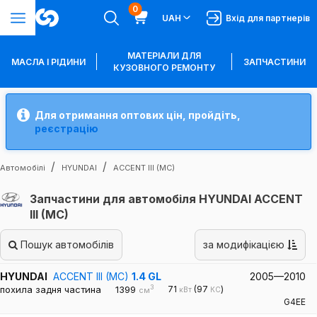
0
UAH
Вхід для партнерів
МАТЕРІАЛИ ДЛЯ
МАСЛА І РІДИНИ
ЗАПЧАСТИНИ
КУЗОВНОГО РЕМОНТУ
Для отримання оптових цін, пройдіть,
реєстрацію
Автомобілі
HYUNDAI
ACCENT III (MC)
Запчастини для автомобіля HYUNDAI ACCENT
III (MC)
Пошук автомобілів
за модифікацією
HYUNDAI
ACCENT III (MC)
1.4 GL
2005—2010
3
похила задня частина
1399
71
(97
)
кВт
КС
см
G4EE