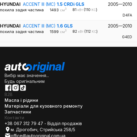
HYUNDAI
ACCENT III (MC)
1.5 CRDi GLS
2005—2010
3
похила задня частина
1493
81
(110
)
кВт
КС
см
D4FA
HYUNDAI
ACCENT III (MC)
1.6 GLS
2005—2010
3
похила задня частина
1599
82
(112
)
кВт
КС
см
G4ED
Вибір має значення...
Будь оригінальним
B2B
Масла і рідини
Матеріали для кузовного ремонту
Запчастини
Контакти
+38 067 312 79 47 - Відділ продажів
м. Дрогобич, Стрийська 258/5
office@autooriginal.com.ua