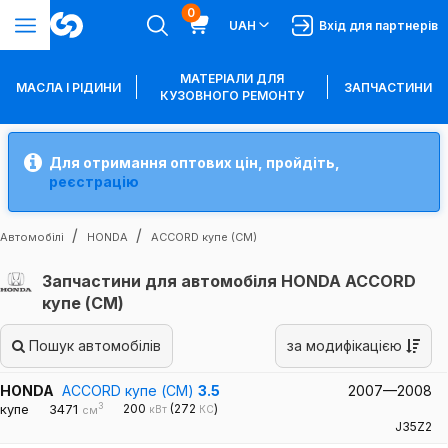
0
UAH
Вхід для партнерів
МАТЕРІАЛИ ДЛЯ
МАСЛА І РІДИНИ
ЗАПЧАСТИНИ
КУЗОВНОГО РЕМОНТУ
Для отримання оптових цін, пройдіть,
реєстрацію
Автомобілі
HONDA
ACCORD купе (CM)
Запчастини для автомобіля HONDA ACCORD
купе (CM)
Пошук автомобілів
за модифікацією
HONDA
ACCORD купе (CM)
3.5
2007—2008
3
купе
3471
200
(272
)
кВт
КС
см
J35Z2