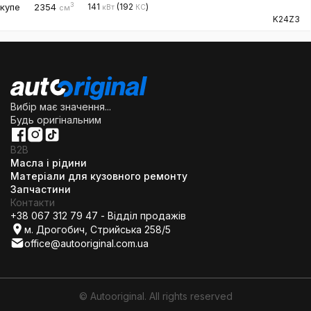
3
купе
2354
141
(192
)
кВт
КС
см
K24Z3
Вибір має значення...
Будь оригінальним
B2B
Масла і рідини
Матеріали для кузовного ремонту
Запчастини
Контакти
+38 067 312 79 47 - Відділ продажів
м. Дрогобич, Стрийська 258/5
office@autooriginal.com.ua
© Autooriginal. All rights reserved