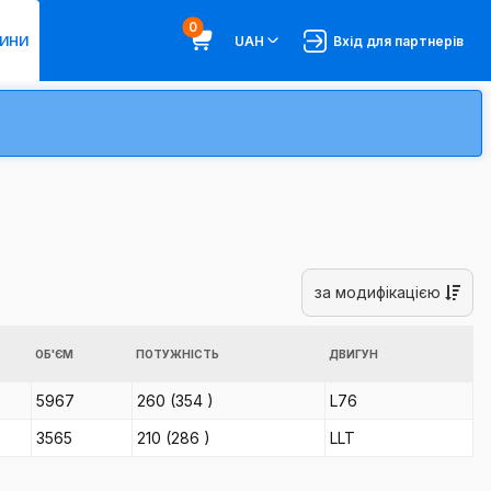
0
ИНИ
UAH
Вхід для партнерів
за модифікацією
ОБ'ЄМ
ПОТУЖНІСТЬ
ДВИГУН
5967
260
(354
)
L76
3565
210
(286
)
LLT