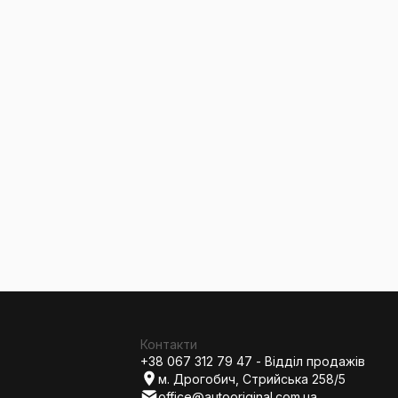
Контакти
+38 067 312 79 47 - Відділ продажів
м. Дрогобич, Стрийська 258/5
office@autooriginal.com.ua