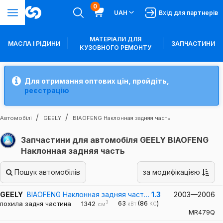
0
UAH
Вхід для партнерів
МАТЕРІАЛИ ДЛЯ
МАСЛА І РІДИНИ
ЗАПЧАСТИНИ
КУЗОВНОГО РЕМОНТУ
Для отримання оптових цін, пройдіть,
реєстрацію
Автомобілі
GEELY
BIAOFENG Наклонная задняя часть
Запчастини для автомобіля GEELY BIAOFENG
Наклонная задняя часть
Пошук автомобілів
за модифікацією
GEELY
BIAOFENG Наклонная задняя част…
1.3
2003—2006
3
похила задня частина
1342
63
(86
)
кВт
КС
см
MR479Q