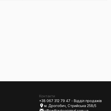
Контакти
+38 067 312 79 47 - Відділ продажів
м. Дрогобич, Стрийська 258/5
office@autooriginal.com.ua