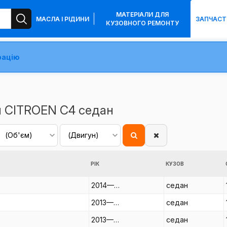
МАТЕРІАЛИ ДЛЯ
МАСЛА І РІДИНИ
ЗАПЧАСТ
КУЗОВНОГО РЕМОНТУ
рацію
я CITROEN C4 седан
РІК
КУЗОВ
2014—…
седан
2013—…
седан
2013—…
седан