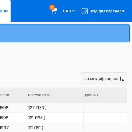
0
ИНИ
UAH
Вхід для партнерів
за модифікацією
ОБ'ЄМ
ПОТУЖНІСТЬ
ДВИГУН
1598
127
(173
)
1598
121
(165
)
1997
111
(151
)