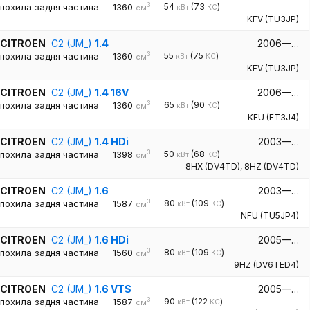
3
похила задня частина
1360
54
(73
)
кВт
КС
см
KFV (TU3JP)
CITROEN
C2 (JM_)
1.4
2006—…
3
похила задня частина
1360
55
(75
)
кВт
КС
см
KFV (TU3JP)
CITROEN
C2 (JM_)
1.4 16V
2006—…
3
похила задня частина
1360
65
(90
)
кВт
КС
см
KFU (ET3J4)
CITROEN
C2 (JM_)
1.4 HDi
2003—…
3
похила задня частина
1398
50
(68
)
кВт
КС
см
8HX (DV4TD)
,
8HZ (DV4TD)
CITROEN
C2 (JM_)
1.6
2003—…
3
похила задня частина
1587
80
(109
)
кВт
КС
см
NFU (TU5JP4)
CITROEN
C2 (JM_)
1.6 HDi
2005—…
3
похила задня частина
1560
80
(109
)
кВт
КС
см
9HZ (DV6TED4)
CITROEN
C2 (JM_)
1.6 VTS
2005—…
3
похила задня частина
1587
90
(122
)
кВт
КС
см