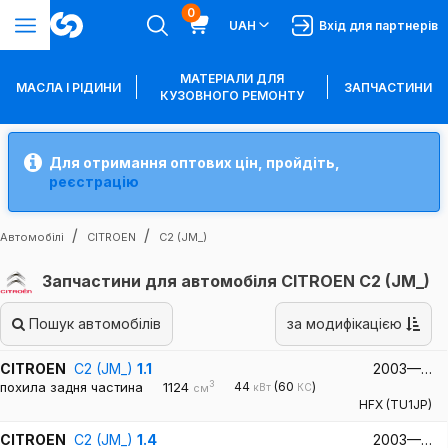
0
UAH
Вхід для партнерів
МАТЕРІАЛИ ДЛЯ
МАСЛА І РІДИНИ
ЗАПЧАСТИНИ
КУЗОВНОГО РЕМОНТУ
Для отримання оптових цін, пройдіть,
реєстрацію
Автомобілі
CITROEN
C2 (JM_)
Запчастини для автомобіля CITROEN C2 (JM_)
Пошук автомобілів
за модифікацією
CITROEN
C2 (JM_)
1.1
2003—…
3
похила задня частина
1124
44
(60
)
кВт
КС
см
HFX (TU1JP)
CITROEN
C2 (JM_)
1.4
2003—…