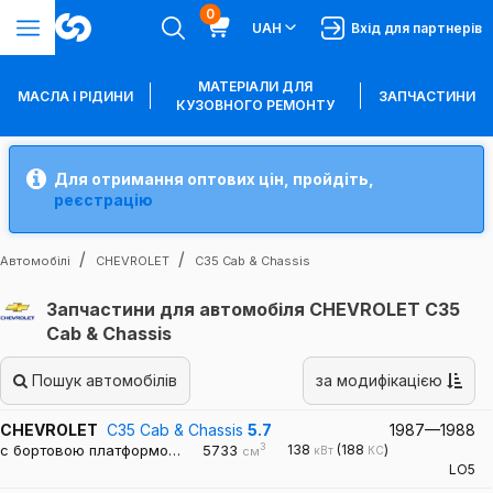
0
UAH
Вхід для партнерів
МАТЕРІАЛИ ДЛЯ
МАСЛА І РІДИНИ
ЗАПЧАСТИНИ
КУЗОВНОГО РЕМОНТУ
Для отримання оптових цін, пройдіть,
реєстрацію
Автомобілі
CHEVROLET
C35 Cab & Chassis
Запчастини для автомобіля CHEVROLET C35
Cab & Chassis
Пошук автомобілів
за модифікацією
CHEVROLET
C35 Cab & Chassis
5.7
1987—1988
3
c бортовою платформо…
5733
138
(188
)
кВт
КС
см
LO5