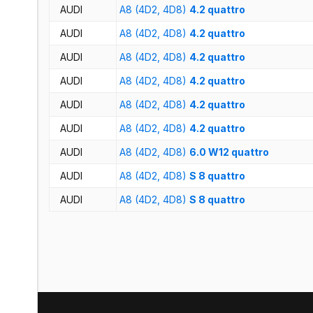
AUDI
A8 (4D2, 4D8)
4.2 quattro
AUDI
A8 (4D2, 4D8)
4.2 quattro
AUDI
A8 (4D2, 4D8)
4.2 quattro
AUDI
A8 (4D2, 4D8)
4.2 quattro
AUDI
A8 (4D2, 4D8)
4.2 quattro
AUDI
A8 (4D2, 4D8)
4.2 quattro
AUDI
A8 (4D2, 4D8)
6.0 W12 quattro
AUDI
A8 (4D2, 4D8)
S 8 quattro
AUDI
A8 (4D2, 4D8)
S 8 quattro