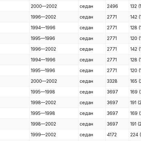
2000—2002
седан
2496
132
(
1996—2002
седан
2771
142
(
1994—1996
седан
2771
128
(
1995—1996
седан
2771
120
(
1996—2002
седан
2771
142
(
1994—1996
седан
2771
128
(
1995—1996
седан
2771
120
(
2000—2002
седан
3328
165
1995—1998
седан
3697
169
1998—2002
седан
3697
191
(
1995—1998
седан
3697
169
1998—2002
седан
3697
191
(
1999—2002
седан
4172
224