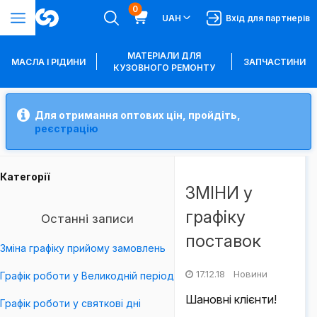
0
UAH
Вхід для партнерів
МАТЕРІАЛИ ДЛЯ
МАСЛА І РІДИНИ
ЗАПЧАСТИНИ
КУЗОВНОГО РЕМОНТУ
Для отримання оптових цін, пройдіть,
реєстрацію
Категорії
ЗМІНИ у
графіку
Останні записи
поставок
Зміна графіку прийому замовлень
17.12.18 Новини
Графік роботи у Великодній період
Шановні клієнти!
Графік роботи у святкові дні