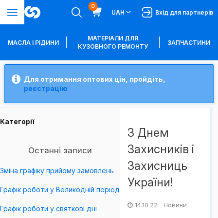
0
UAH
Вхід для партнерів
МАТЕРІАЛИ ДЛЯ
МАСЛА І РІДИНИ
ЗАПЧАСТИНИ
КУЗОВНОГО РЕМОНТУ
Для отримання оптових цін, пройдіть,
реєстрацію
Категорії
З Днем
Захисників і
Останні записи
Захисниць
Зміна графіку прийому замовлень
України!
Графік роботи у Великодній період
14.10.22 Новини
Графік роботи у святкові дні