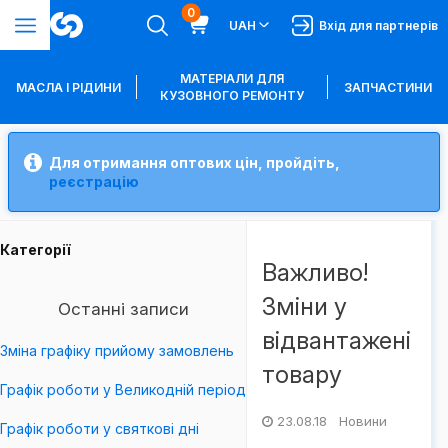
0
UAH
Вхід для партнерів
МАТЕРІАЛИ ДЛЯ
МАСЛА І РІДИНИ
ЗАПЧАСТИНИ
КУЗОВНОГО РЕМОНТУ
Для отримання оптових цін, пройдіть,
реєстрацію
Категорії
Важливо!
Зміни у
Останні записи
відвантажені
Зміна графіку прийому замовлень
товару
Графік роботи у Великодній період
23.08.18 Новини
Графік роботи у святкові дні