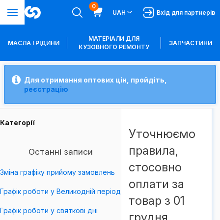
0
UAH
Вхід для партнерів
МАТЕРІАЛИ ДЛЯ
МАСЛА І РІДИНИ
ЗАПЧАСТИНИ
КУЗОВНОГО РЕМОНТУ
Для отримання оптових цін, пройдіть,
реєстрацію
Категорії
Уточнюємо
правила,
Останні записи
стосовно
Зміна графіку прийому замовлень
оплати за
Графік роботи у Великодній період
товар з 01
Графік роботи у святкові дні
грудня