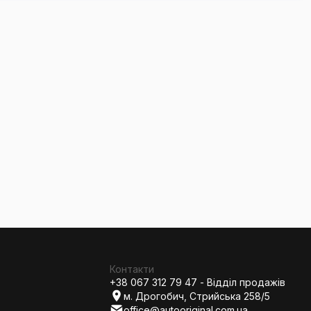
Контакти
+38 067 312 79 47 - Відділ продажів
м. Дрогобич, Стрийська 258/5
office@autooriginal.com.ua