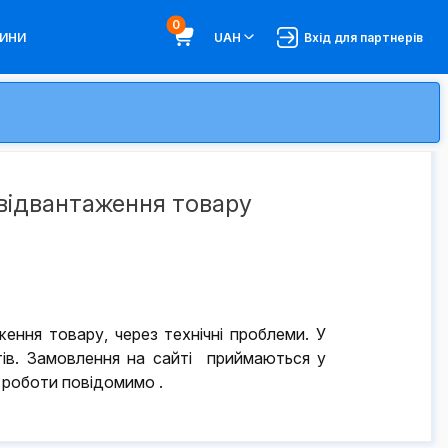
0
ИНИ
UAH
Вхід для партнерів
відвантаження товару
ня товару, через технічні проблеми. У
тів. Замовлення на сайті приймаються у
 роботи повідомимо .