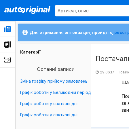
Для отримання оптових цін, пройдіть,
реєст
Категорії
Постачал
Останні записи
29.06.17 Нови
Зміна графіку прийому замовлень
Шан
Графік роботи у Великодній період
По
зв
Графік роботи у святкові дні
зви
Графік роботи у святкові дні