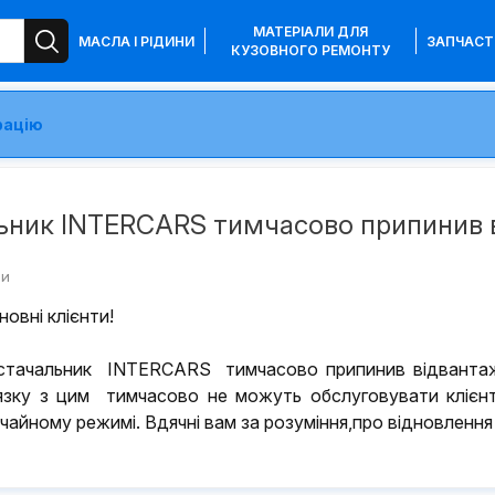
МАТЕРІАЛИ ДЛЯ
МАСЛА І РІДИНИ
ЗАПЧАСТ
КУЗОВНОГО РЕМОНТУ
рацію
ьник INTERCARS тимчасово припинив 
ни
овні клієнти!
стачальник INTERCARS тимчасово припинив відвантажен
’язку з цим тимчасово не можуть обслуговувати клієн
чайному режимі. Вдячні вам за розуміння,про відновлення