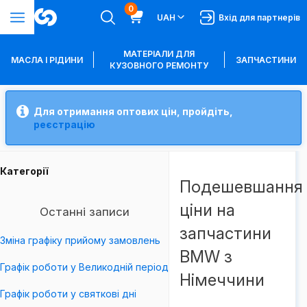
0
UAH
Вхід для партнерів
МАТЕРІАЛИ ДЛЯ
МАСЛА І РІДИНИ
ЗАПЧАСТИНИ
КУЗОВНОГО РЕМОНТУ
Для отримання оптових цін, пройдіть,
реєстрацію
Категорії
Подешевшання
ціни на
Останні записи
запчастини
Зміна графіку прийому замовлень
BMW з
Графік роботи у Великодній період
Німеччини
Графік роботи у святкові дні