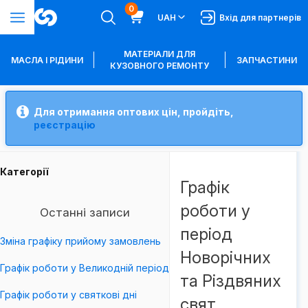
0
UAH
Вхід для партнерів
МАТЕРІАЛИ ДЛЯ
МАСЛА І РІДИНИ
ЗАПЧАСТИНИ
КУЗОВНОГО РЕМОНТУ
Для отримання оптових цін, пройдіть,
реєстрацію
Категорії
Графік
роботи у
Останні записи
період
Зміна графіку прийому замовлень
Новорічних
Графік роботи у Великодній період
та Різдвяних
Графік роботи у святкові дні
свят