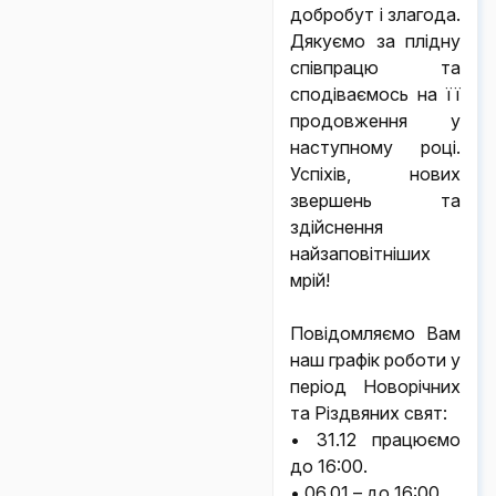
добробут і злагода.
Дякуємо за плідну
співпрацю та
сподіваємось на її
продовження у
наступному році.
Успіхів, нових
звершень та
здійснення
найзаповітніших
мрій!
Повідомляємо Вам
наш графік роботи у
період Новорічних
та Різдвяних свят:
• 31.12 працюємо
до 16:00.
• 06.01 – до 16:00.