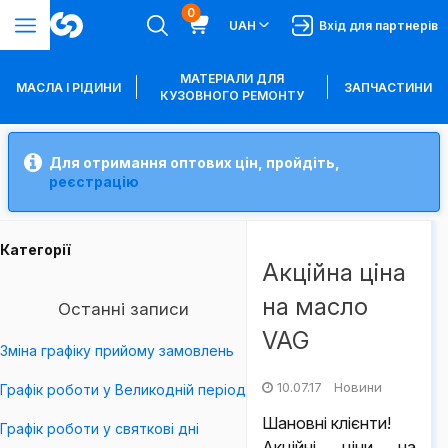
0
UAH
Вхід для партнерів
МАТЕРІАЛИ ДЛЯ
МАСЛА І РІДИНИ
ЗАПЧАСТИНИ
КУЗОВНОГО РЕМОНТУ
Для отримання оптових цін, пройдіть,
реєстрацію
Категорії
Акційна ціна
на масло
Останні записи
VAG
Зміна графіку прийому замовлень
10.07.17 Новини
Графік роботи у Великодній період
Шановні клієнти!
Графік роботи у святкові дні
Акційні ціни на