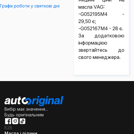
Графік роботи у святкові дні
масла VAG:
-G052195M4 -
29,50 є;
-G052167M4 - 28 є.
За додатковою
інформацією
звертайтесь до
свого менеджера.
Вибір має значення...
Будь оригінальним
B2B
Масла і рідини