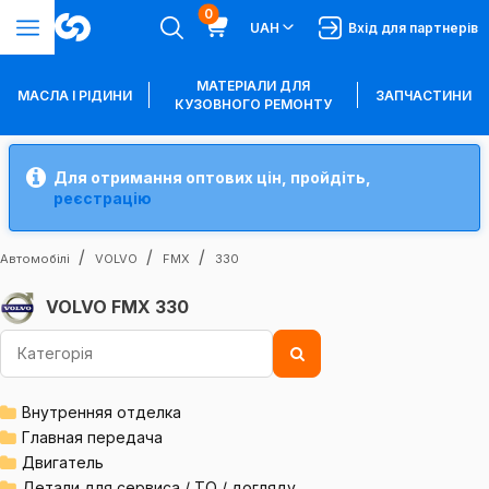
0
UAH
Вхід для партнерів
МАТЕРІАЛИ ДЛЯ
МАСЛА І РІДИНИ
ЗАПЧАСТИНИ
КУЗОВНОГО РЕМОНТУ
Для отримання оптових цін, пройдіть,
реєстрацію
Автомобілі
VOLVO
FMX
330
VOLVO FMX 330
Внутренняя отделка
Главная передача
Двигатель
Детали для сервиса / ТО / догляду