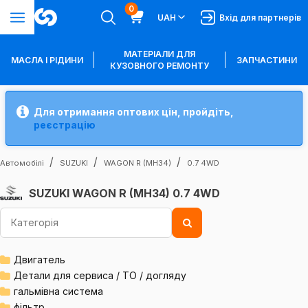
0
UAH
Вхід для партнерів
МАТЕРІАЛИ ДЛЯ
МАСЛА І РІДИНИ
ЗАПЧАСТИНИ
КУЗОВНОГО РЕМОНТУ
Для отримання оптових цін, пройдіть,
реєстрацію
Автомобілі
SUZUKI
WAGON R (MH34)
0.7 4WD
SUZUKI WAGON R (MH34) 0.7 4WD
Двигатель
Детали для сервиса / ТО / догляду
гальмівна система
фільтр