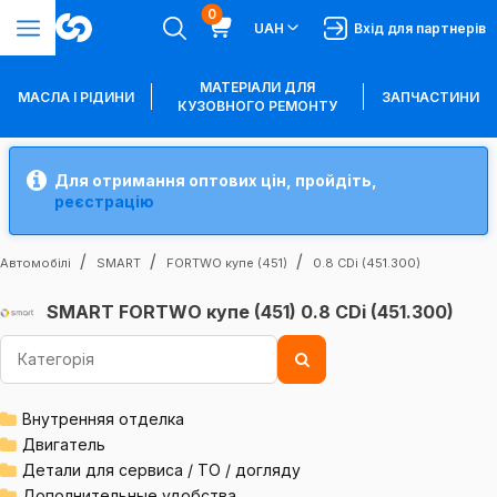
0
UAH
Вхід для партнерів
МАТЕРІАЛИ ДЛЯ
МАСЛА І РІДИНИ
ЗАПЧАСТИНИ
КУЗОВНОГО РЕМОНТУ
Для отримання оптових цін, пройдіть,
реєстрацію
Автомобілі
SMART
FORTWO купе (451)
0.8 CDi (451.300)
SMART FORTWO купе (451) 0.8 CDi (451.300)
Внутренняя отделка
Двигатель
Детали для сервиса / ТО / догляду
Дополнительные удобства