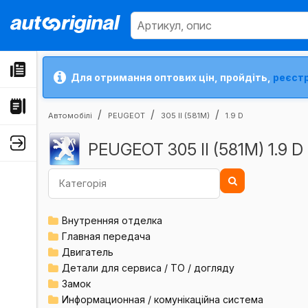
Для отримання оптових цін, пройдіть,
реєст
Автомобілі
PEUGEOT
305 II (581M)
1.9 D
PEUGEOT 305 II (581M) 1.9 D
Внутренняя отделка
Главная передача
Двигатель
Детали для сервиса / ТО / догляду
Замок
Информационная / комунікаційна система