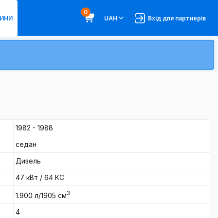
0
ИНИ
UAH
Вхід для партнерів
1982 - 1988
седан
Дизель
47 кВт / 64 КС
3
1.900 л/1905 см
4