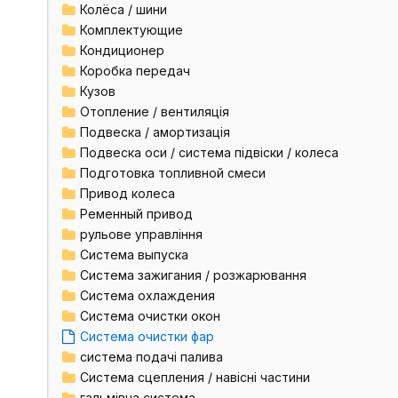
Колёса / шини
Комплектующие
Кондиционер
Коробка передач
Кузов
Отопление / вентиляція
Подвеска / амортизація
Подвеска оси / система підвіски / колеса
Подготовка топливной смеси
Привод колеса
Ременный привод
рульове управління
Система выпуска
Система зажигания / розжарювання
Система охлаждения
Система очистки окон
Система очистки фар
система подачі палива
Система сцепления / навісні частини
гальмівна система