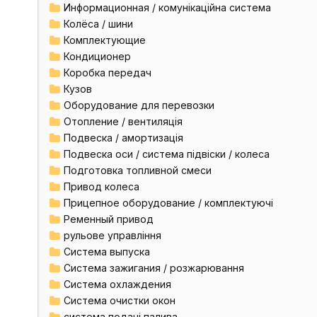
Информационная / комунікаційна система
Колёса / шини
Комплектующие
Кондиционер
Коробка передач
Кузов
Оборудование для перевозки
Отопление / вентиляція
Подвеска / амортизація
Подвеска оси / система підвіски / колеса
Подготовка топливной смеси
Привод колеса
Прицепное оборудование / комплектуючі
Ременный привод
рульове управління
Система выпуска
Система зажигания / розжарювання
Система охлаждения
Система очистки окон
система подачі палива