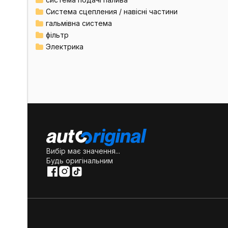
Система сцепления / навісні частини
гальмівна система
фільтр
Электрика
Вибір має значення...
Будь оригінальним