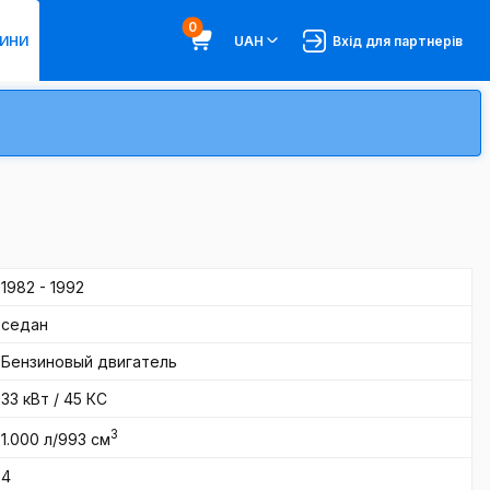
0
ИНИ
UAH
Вхід для партнерів
1982 - 1992
седан
Бензиновый двигатель
33 кВт / 45 КС
3
1.000 л/993 см
4