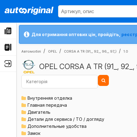
Для отримання оптових цін, пройдіть,
реєст
Автомобілі
OPEL
CORSA A TR (91_, 92_, 96_, 97_)
1.0
OPEL CORSA A TR (91_, 92_, 9
Внутренняя отделка
Главная передача
Двигатель
Детали для сервиса / ТО / догляду
Дополнительные удобства
Замок