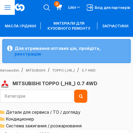
0
UAH
Вхід для партнерів
МАТЕРІАЛИ ДЛЯ
МАСЛА І РІДИНИ
ЗАПЧАСТИНИ
КУЗОВНОГО РЕМОНТУ
Для отримання оптових цін, пройдіть,
реєстрацію
Автомобілі
MITSUBISHI
TOPPO (_H8_)
0.7 4WD
MITSUBISHI TOPPO (_H8_) 0.7 4WD
Детали для сервиса / ТО / догляду
Кондиционер
Система зажигания / розжарювання