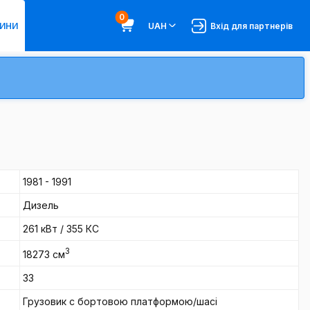
0
ИНИ
UAH
Вхід для партнерів
1981 - 1991
Дизель
261 кВт / 355 КС
3
18273 см
33
Грузовик c бортовою платформою/шасі