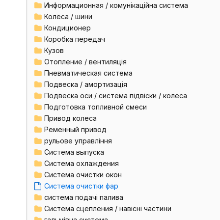
Информационная / комунікаційна система
Колёса / шини
Кондиционер
Коробка передач
Кузов
Отопление / вентиляція
Пневматическая система
Подвеска / амортизація
Подвеска оси / система підвіски / колеса
Подготовка топливной смеси
Привод колеса
Ременный привод
рульове управління
Система выпуска
Система охлаждения
Система очистки окон
Система очистки фар
система подачі палива
Система сцепления / навісні частини
гальмівна система