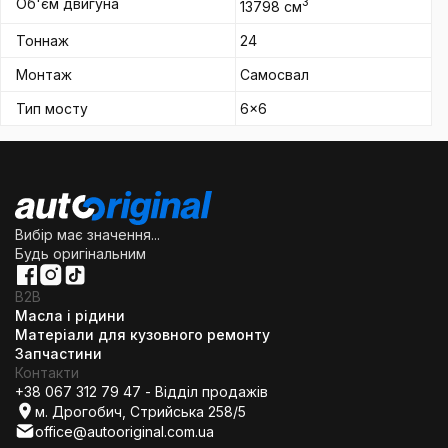
Об'єм двигуна
3
13798 см
Тоннаж
24
Монтаж
Самосвал
Тип мосту
6x6
Вибір має значення...
Будь оригінальним
B2B
Масла і рідини
Матеріали для кузовного ремонту
Запчастини
Контакти
+38 067 312 79 47 - Відділ продажів
м. Дрогобич, Стрийська 258/5
office@autooriginal.com.ua