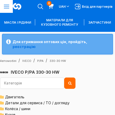
0
UAH
Вхід для партнерів
МАТЕРІАЛИ ДЛЯ
МАСЛА І РІДИНИ
ЗАПЧАСТИНИ
КУЗОВНОГО РЕМОНТУ
Для отримання оптових цін, пройдіть,
реєстрацію
Автомобілі
IVECO
P/PA
330-30 HW
IVECO P/PA 330-30 HW
Двигатель
Детали для сервиса / ТО / догляду
Колёса / шини
Кузов