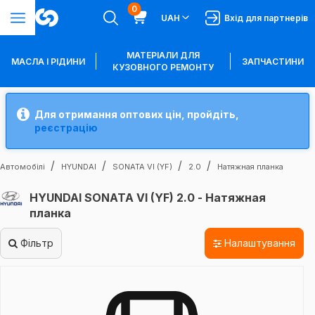
0
UAH
Вхід для партнерів
МАТЕРІАЛИ ДЛЯ
МАСЛА І РІДИНИ
ЗАПЧАСТИНИ
КУЗОВНОГО РЕМОНТУ
Для отримання оптових цін, пройдіть,
реєстрацію
Автомобілі
HYUNDAI
SONATA VI (YF)
2.0
Натяжная планка
HYUNDAI SONATA VI (YF) 2.0 - Натяжная
планка
Фільтр
Налаштування