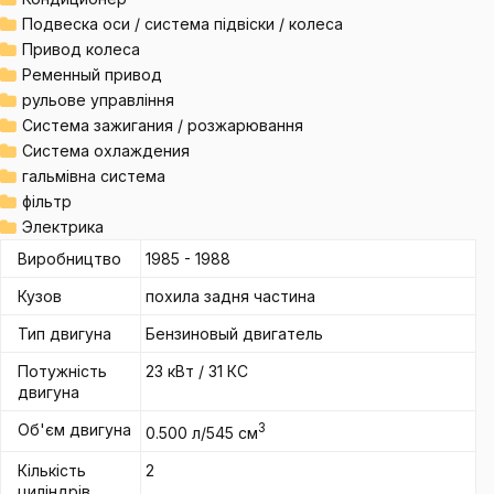
Подвеска оси / система підвіски / колеса
Привод колеса
Ременный привод
рульове управління
Система зажигания / розжарювання
Система охлаждения
гальмівна система
фільтр
Электрика
Виробництво
1985 - 1988
Кузов
похила задня частина
Тип двигуна
Бензиновый двигатель
Потужність
23 кВт / 31 КС
двигуна
Об'єм двигуна
3
0.500 л/545 см
Кількість
2
циліндрів