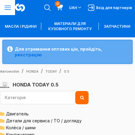
0
UAH
Вхід для партнерів
МАТЕРІАЛИ ДЛЯ
МАСЛА І РІДИНИ
ЗАПЧАСТИНИ
КУЗОВНОГО РЕМОНТУ
Для отримання оптових цін, пройдіть,
реєстрацію
Автомобілі
HONDA
TODAY
0.5
HONDA TODAY 0.5
Двигатель
Детали для сервиса / ТО / догляду
Колёса / шини
Кондиционер