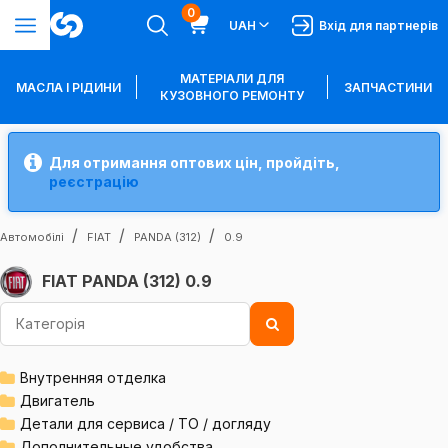
0
UAH
Вхід для партнерів
МАТЕРІАЛИ ДЛЯ
МАСЛА І РІДИНИ
ЗАПЧАСТИНИ
КУЗОВНОГО РЕМОНТУ
Для отримання оптових цін, пройдіть,
реєстрацію
Автомобілі
FIAT
PANDA (312)
0.9
FIAT PANDA (312) 0.9
Внутренняя отделка
Двигатель
Детали для сервиса / ТО / догляду
Дополнительные удобства