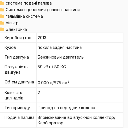
система подачі палива
Система сцепления / навісні частини
гальмівна система
фільтр
Электрика
Виробництво
2013
Кузов
похила задня частина
Тип двигуна
Бензиновый двигатель
Потужність
59 кВт / 80 КС
двигуна
Об'єм двигуна
3
0.900 л/875 см
Кількість
2
циліндрів
Тип приводу
Привод на передние колеса
Подача палива
Впрыскивание во впускной коллектор/
Карбюратор