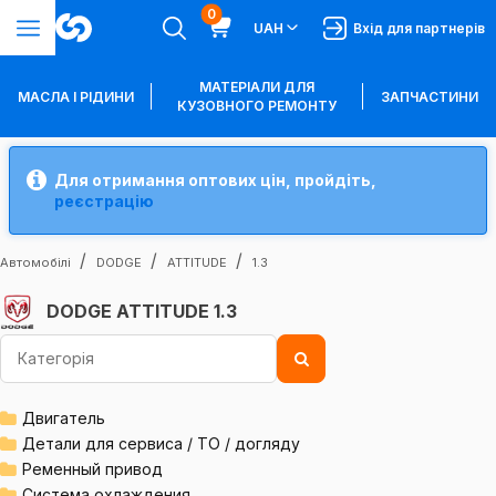
0
UAH
Вхід для партнерів
МАТЕРІАЛИ ДЛЯ
МАСЛА І РІДИНИ
ЗАПЧАСТИНИ
КУЗОВНОГО РЕМОНТУ
Для отримання оптових цін, пройдіть,
реєстрацію
Автомобілі
DODGE
ATTITUDE
1.3
DODGE ATTITUDE 1.3
Двигатель
Детали для сервиса / ТО / догляду
Ременный привод
Система охлаждения