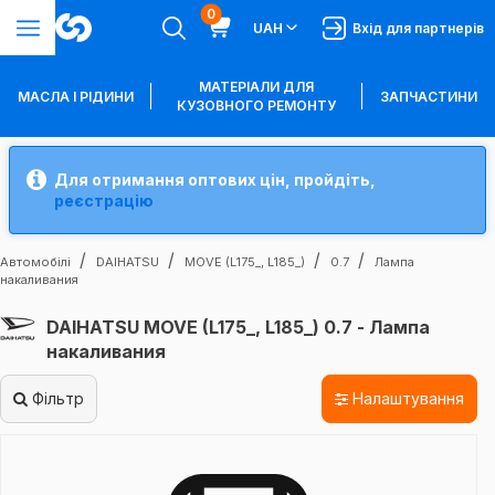
0
UAH
Вхід для партнерів
МАТЕРІАЛИ ДЛЯ
МАСЛА І РІДИНИ
ЗАПЧАСТИНИ
КУЗОВНОГО РЕМОНТУ
Для отримання оптових цін, пройдіть,
реєстрацію
Автомобілі
DAIHATSU
MOVE (L175_, L185_)
0.7
Лампа
накаливания
DAIHATSU MOVE (L175_, L185_) 0.7 - Лампа
накаливания
Фільтр
Налаштування