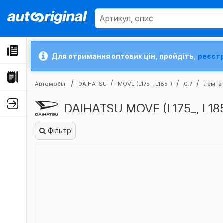
Для отримання оптових цін, пройдіть,
реєст
Автомобілі
DAIHATSU
MOVE (L175_, L185_)
0.7
Лампа 
DAIHATSU MOVE (L175_, L185
Фільтр