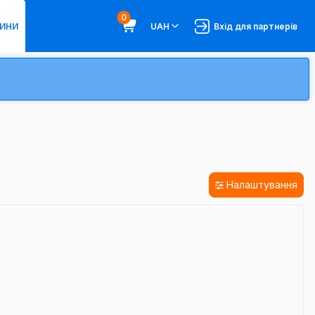
0
ИНИ
UAH
Вхід для партнерів
Налаштування