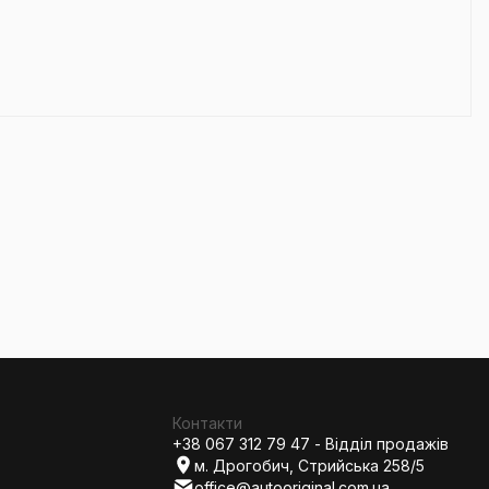
Контакти
+38 067 312 79 47 - Відділ продажів
м. Дрогобич, Стрийська 258/5
office@autooriginal.com.ua