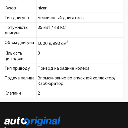
Кузов
пікап
Тип двигуна
Бензиновый двигатель
Потужність
35 кВт / 48 КС
двигуна
Об'єм двигуна
3
1.000 л/993 см
Кількість
3
циліндрів
Тип приводу
Привод на задние колеса
Подача палива
Впрыскивание во впускной коллектор/
Карбюратор
Клапани
2