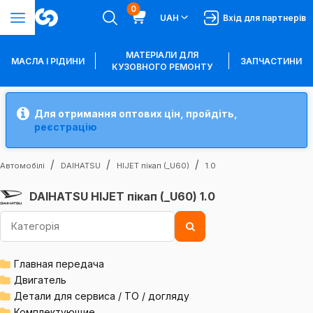
0
UAH
Вхід для партнерів
МАТЕРІАЛИ ДЛЯ
МАСЛА І РІДИНИ
ЗАПЧАСТИНИ
КУЗОВНОГО РЕМОНТУ
Для отримання оптових цін, пройдіть,
реєстрацію
Автомобілі
DAIHATSU
HIJET пікап (_U60)
1.0
DAIHATSU HIJET пікап (_U60) 1.0
Главная передача
Двигатель
Детали для сервиса / ТО / догляду
Комплектующие