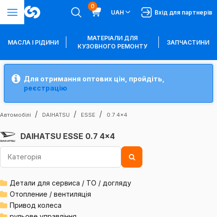
0
UAH
Вхід для партнерів
МАТЕРІАЛИ ДЛЯ
МАСЛА І РІДИНИ
ЗАПЧАСТИНИ
КУЗОВНОГО РЕМОНТУ
Для отримання оптових цін, пройдіть,
реєстрацію
Автомобілі
DAIHATSU
ESSE
0.7 4x4
DAIHATSU ESSE 0.7 4x4
Детали для сервиса / ТО / догляду
Отопление / вентиляція
Привод колеса
рульове управління