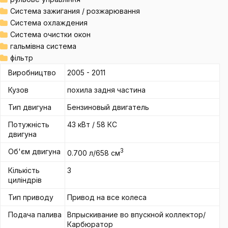
Система зажигания / розжарювання
Система охлаждения
Система очистки окон
гальмівна система
фільтр
Виробництво
2005 - 2011
Кузов
похила задня частина
Тип двигуна
Бензиновый двигатель
Потужність
43 кВт / 58 КС
двигуна
Об'єм двигуна
3
0.700 л/658 см
Кількість
3
циліндрів
Тип приводу
Привод на все колеса
Подача палива
Впрыскивание во впускной коллектор/
Карбюратор