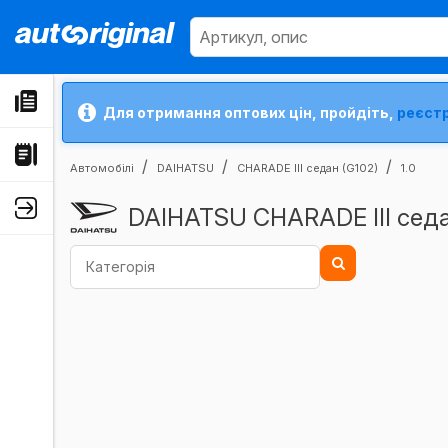
Для отримання оптових цін, пройдіть,
реєст
Автомобілі
DAIHATSU
CHARADE III седан (G102)
1.0
DAIHATSU CHARADE III седан