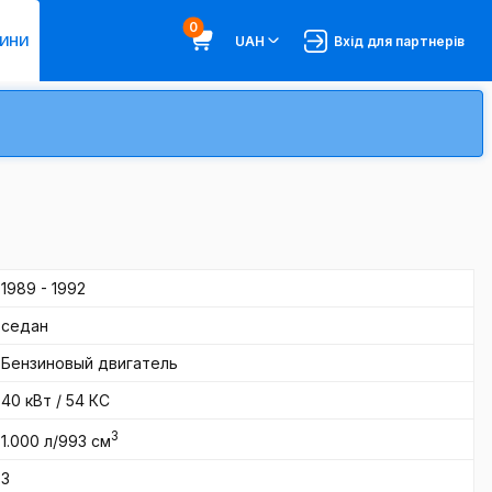
0
ИНИ
UAH
Вхід для партнерів
1989 - 1992
седан
Бензиновый двигатель
40 кВт / 54 КС
3
1.000 л/993 см
3