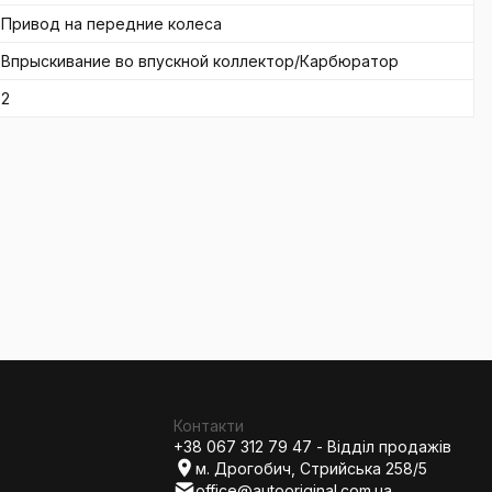
Привод на передние колеса
Впрыскивание во впускной коллектор/Карбюратор
2
Контакти
+38 067 312 79 47 - Відділ продажів
м. Дрогобич, Стрийська 258/5
office@autooriginal.com.ua