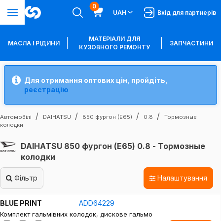
0
UAH
Вхід для партнерів
МАТЕРІАЛИ ДЛЯ
МАСЛА І РІДИНИ
ЗАПЧАСТИНИ
КУЗОВНОГО РЕМОНТУ
Для отримання оптових цін, пройдіть,
реєстрацію
Автомобілі
DAIHATSU
850 фургон (E65)
0.8
Тормозные
колодки
DAIHATSU 850 фургон (E65) 0.8 - Тормозные
колодки
Фільтр
Налаштування
BLUE PRINT
ADD64229
Комплект гальмівних колодок, дискове гальмо